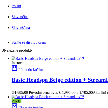
Polski
Headspa Basic
Slovenčina
Slovenščina
Staňte se distributorem
3
Nalezené produkty
In stock
Přidat do košíku
Basic Headspa Beige edition + Strea
€
1.995,00
Původní cena byla: € 1.995,00.
€
1.795,00
Aktuální 
Prodej
Přidat do košíku