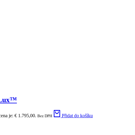
mLux™
cena je: € 1.795,00.
Přidat do košíku
Bez DPH