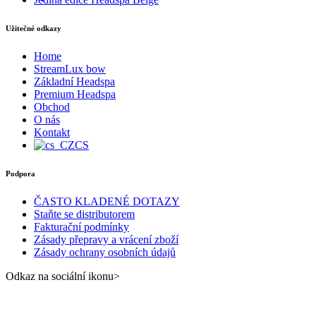
Užitečné odkazy
Home
StreamLux bow
Základní Headspa
Premium Headspa
Obchod
O nás
Kontakt
CS
Podpora
ČASTO KLADENÉ DOTAZY
Staňte se distributorem
Fakturační podmínky
Zásady přepravy a vrácení zboží
Zásady ochrany osobních údajů
Odkaz na sociální ikonu>