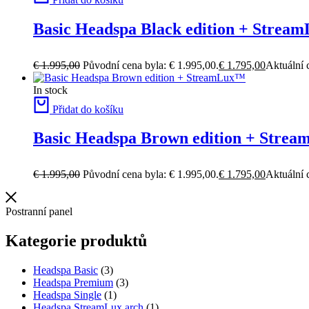
Basic Headspa Black edition + Stre
€
1.995,00
Původní cena byla: € 1.995,00.
€
1.795,00
Aktuální 
In stock
Přidat do košíku
Basic Headspa Brown edition + Stre
€
1.995,00
Původní cena byla: € 1.995,00.
€
1.795,00
Aktuální 
Postranní panel
Kategorie produktů
Headspa Basic
(3)
Headspa Premium
(3)
Headspa Single
(1)
Headspa StreamLux arch
(1)