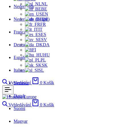
NL
Nederlands
BE
EN
Nederlands (België)
DE
FR
IT
Français
ES
SV
Deutsch
DA
FI
HU
Español
PL
SK
Italiano
SL
Vyhledávání
0
Košík
Svenska
Dansk
Vyhledávání
0
Košík
Suomi
Magyar