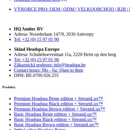
VÝROBCE PRO: OEM | ODM | VELKOOBCHOD | B2B | 
HQ Amitec BV
Adresa: Noorderlaan 147/9, 2030 Antverpy
Tel: +32 (0) 15 97 01 90
Sklad Headspa Europe
Adresa: Schaliehoevestraat 11a, 2220 Heist op den berg
Tel: +32 (0) 15 97 01 90
Zákaznická podpora: info@headspa.be
Contact hours: Mo - Sa: 10am to 8pm
DPH: BE.0700.926.255
Produkty
Premium Headspa Beige edition + StreamLux™
Premium Headspa Black edition + StreamLux™
Premium Headspa Brown edition + StreamLux™
Basic Headspa Beige edition + StreamLux™
Basic Headspa Black edition + StreamLux™
Basic Headspa Brown edition + StreamLux™
Jediná edice Headspa Beige